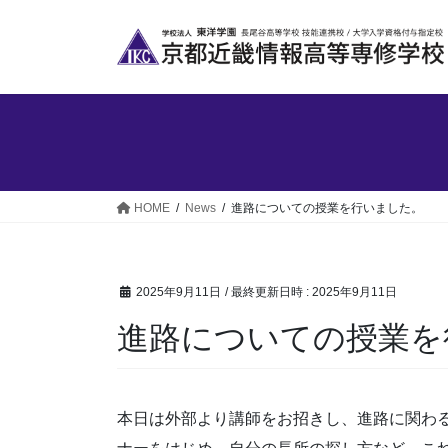
コ
ナ
ン
ビ
テ
ゲ
ン
ー
ツ
シ
へ
ョ
ス
ン
キ
に
ッ
移
HOME
News
進路についての授業を行いました。
プ
動
2025年9月11日
/ 最終更新日時 :
2025年9月11日
進路についての授業を
本日は外部より講師をお招きし、進路に関わ