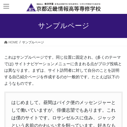
コ
ナ
ン
ビ
テ
ゲ
ン
ー
サンプルページ
ツ
シ
へ
ョ
ス
ン
HOME
サンプルページ
キ
に
ッ
移
プ
動
これはサンプルページです。同じ位置に固定され、(多くのテーマ
では) サイトナビゲーションメニューに含まれる点がブログ投稿と
は異なります。まずは、サイト訪問者に対して自分のことを説明
する自己紹介ページを作成するのが一般的です。たとえば以下の
ようなものです。
はじめまして。昼間はバイク便のメッセンジャーと
して働いていますが、俳優志望でもあります。これ
は僕のサイトです。ロサンゼルスに住み、ジャック
という名前のかわいい犬を飼っています。好きなも